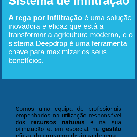
Sistema de Infiltração
A rega por infiltração
é uma solução
inovadora e eficaz que está a
transformar a agricultura moderna, e o
sistema Deepdrop é uma ferramenta
chave para maximizar os seus
benefícios.
Somos uma equipa de profissionais
empenhados na utilização responsável
dos
recursos naturais
e na sua
otimização e, em especial, na
gestão
eficaz do consumo de água de rega
.