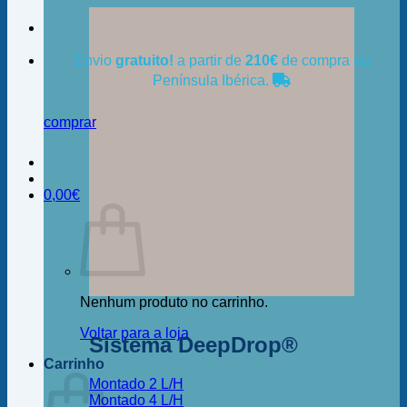
Envio
gratuito!
a partir de
210€
de compra na
Península Ibérica.
comprar
0,00
€
Nenhum produto no carrinho.
Voltar para a loja
Sistema DeepDrop®
Carrinho
Montado 2 L/H
Montado 4 L/H