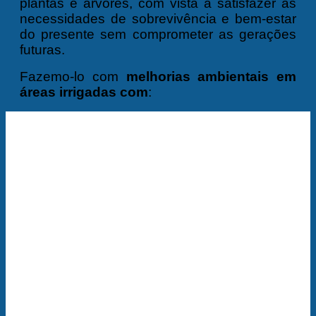
plantas e árvores, com vista a satisfazer as
necessidades de sobrevivência e bem-estar
do presente sem comprometer as gerações
futuras.
Fazemo-lo com
melhorias ambientais em
áreas irrigadas com
: