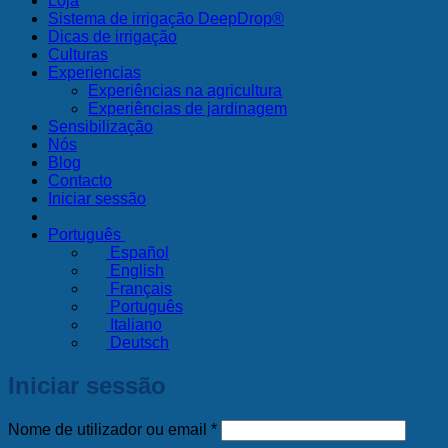
Loja
Sistema de irrigação DeepDrop®
Dicas de irrigação
Culturas
Experiencias
Experiências na agricultura
Experiências de jardinagem
Sensibilização
Nós
Blog
Contacto
Iniciar sessão
Português
Español
English
Français
Português
Italiano
Deutsch
Iniciar sessão
Obrigatório
Nome de utilizador ou email
*