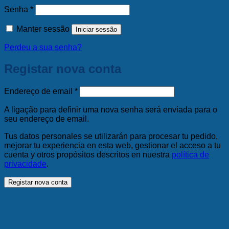
Obrigatório
Senha
*
Manter sessão
Iniciar sessão
Perdeu a sua senha?
Registar nova conta
Obrigatório
Endereço de email
*
A ligação para definir uma nova senha será enviada para o
seu endereço de email.
Tus datos personales se utilizarán para procesar tu pedido,
mejorar tu experiencia en esta web, gestionar el acceso a tu
cuenta y otros propósitos descritos en nuestra
política de
privacidade
.
Registar nova conta