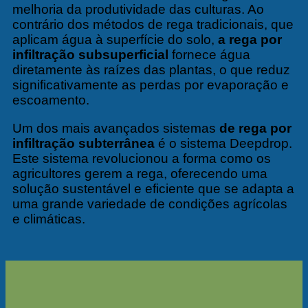
melhoria da produtividade das culturas. Ao
contrário dos métodos de rega tradicionais, que
aplicam água à superfície do solo,
a rega por
infiltração subsuperficial
fornece água
diretamente às raízes das plantas, o que reduz
significativamente as perdas por evaporação e
escoamento.
Um dos mais avançados sistemas
de rega por
infiltração subterrânea
é o sistema Deepdrop.
Este sistema revolucionou a forma como os
agricultores gerem a rega, oferecendo uma
solução sustentável e eficiente que se adapta a
uma grande variedade de condições agrícolas
e climáticas.