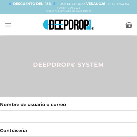
Passer
DESCUENTO DEL -15%
VERANO26
- USA EL CÓDIGO:
-
OFERTA VÁLIDA
HASTA 15-08-2026
au
*Cupón no acumulable con envío gratuito
contenu
DEEPDROP® SYSTEM
Nombre de usuario o correo
Contraseña