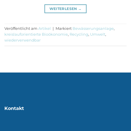
WEITERLESEN
→
Veröffentlicht am
Artikel
|
Markiert
Bewässerungsanlage
,
kreislauforientierte Bioökonomie
,
Recycling
,
Umwelt
,
wiederverwendbar
Kontakt