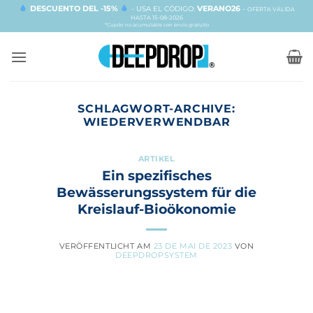
Zum
DESCUENTO DEL -15%
VERANO26
- USA EL CÓDIGO:
-
OFERTA VÁLIDA
HASTA 15-08-2026
Inhalt
*Cupón no acumulable con envío gratuito
springen
SCHLAGWORT-ARCHIVE:
WIEDERVERWENDBAR
ARTIKEL
Ein spezifisches
Bewässerungssystem für die
Kreislauf-Bioökonomie
VERÖFFENTLICHT AM
23 DE MAI DE 2023
VON
DEEPDROPSYSTEM