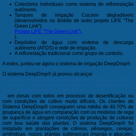
Colectores individuais como sistema de reflorestação
autónomo.
Tanques de irrigação Cocoon degradáveis
(desenvolvidos no âmbito de outro projeto LIFE “The
Green Link”).
Projeto LIFE “The Green Link”).
).
Depósitos de água com sistema de descarga
autónomo (AFDS) e rede de irrigação.
A reflorestação tradicional como grupo de controlo.
A estes, juntou-se agora o sistema de irrigação DeepDrop®.
O sistema DeepDrop® já provou alcançar
excelentes resultados tanto na agricultura como em jardins,
e em zonas com solos em processo de desertificação ou
com condições de cultivo muito difíceis.
e
em zonas com solos em processo de desertificação ou
com condições de cultivo muito difíceis. Os clientes do
Sistema DeepDrop® conseguem uma média de 40-70% de
poupança de água em comparação com os modelos de rega
de superfície e atingem condições de produção de culturas
com boa saúde das plantas. O sistema DeepDrop® foi
instalado em plantações de citrinos, pêssegos, cerejas,
amêndoas, nozes, plantas subtropicais (manga e abacate),