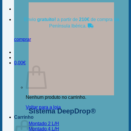
Envio
gratuito!
a partir de
210€
de compra na
Península Ibérica.
comprar
0,00
€
Nenhum produto no carrinho.
Voltar para a loja
Sistema DeepDrop®
Carrinho
Montado 2 L/H
Montado 4 L/H