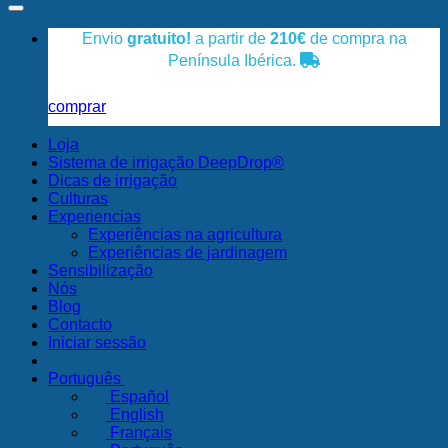
Envio
gratuito!
a partir de
210€
de compra na
Península Ibérica.
comprar
Loja
Sistema de irrigação DeepDrop®
Dicas de irrigação
Culturas
Experiencias
Experiências na agricultura
Experiências de jardinagem
Sensibilização
Nós
Blog
Contacto
Iniciar sessão
Português
Español
English
Français