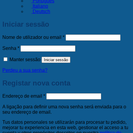
Português
Italiano
Deutsch
Iniciar sessão
Obrigatório
Nome de utilizador ou email
*
Obrigatório
Senha
*
Manter sessão
Iniciar sessão
Perdeu a sua senha?
Registar nova conta
Obrigatório
Endereço de email
*
A ligação para definir uma nova senha será enviada para o
seu endereço de email.
Tus datos personales se utilizarán para procesar tu pedido,
mejorar tu experiencia en esta web, gestionar el acceso a tu
cuenta y otros propósitos descritos en nuestra
política de