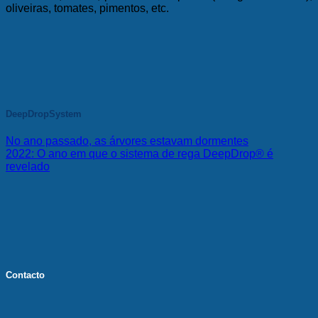
oliveiras, tomates, pimentos, etc.
DeepDropSystem
No ano passado, as árvores estavam dormentes
2022: O ano em que o sistema de rega DeepDrop® é
revelado
Contacto