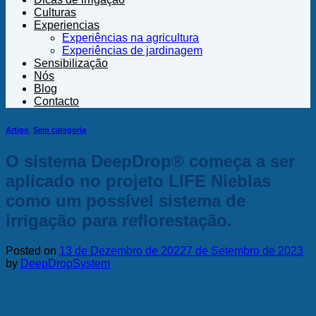
Culturas
Experiencias
Experiências na agricultura
Experiências de jardinagem
Sensibilização
Nós
Blog
Contacto
Artigo
,
Sem categoria
O sistema DeepDrop® começa a ser
aplicado no projeto LIFE Nieblas
como um possível sistema de
irrigação para reflorestação.
Posted on
13 de Dezembro de 2022
7 de Setembro de 2023
by
DeepDropSystem