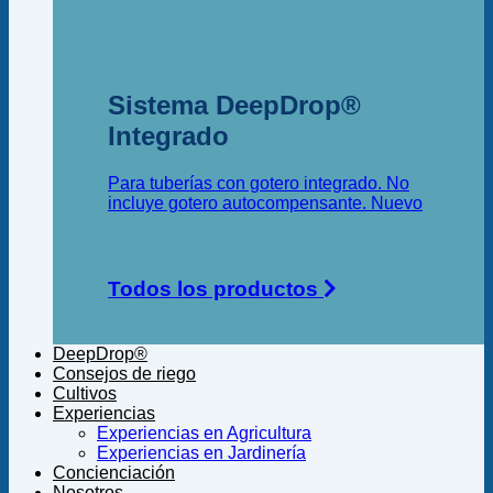
Sistema DeepDrop®
Integrado
Para tuberías con gotero integrado. No
incluye gotero autocompensante.
Todos los productos
DeepDrop®
Consejos de riego
Cultivos
Experiencias
Experiencias en Agricultura
Experiencias en Jardinería
Concienciación
Nosotros