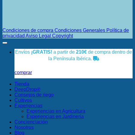
Condiciones de compra
Condiciones Generales
Política de
privacidad
Aviso Legal
Copyright
Envíos
¡GRATIS!
a partir de
210€
de compra dentro de
la Península Ibérica.
comprar
Tienda
DeepDrop®
Consejos de riego
Cultivos
Experiencias
Experiencias en Agricultura
Experiencias en Jardinería
Concienciación
Nosotros
Blog