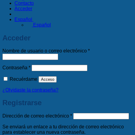
Contacto
Acceder
Español
Español
Acceder
Obligatorio
Nombre de usuario o correo electrónico
*
Obligatorio
Contraseña
*
Recuérdame
Acceso
¿Olvidaste la contraseña?
Registrarse
Obligatorio
Dirección de correo electrónico
*
Se enviará un enlace a tu dirección de correo electrónico
para establecer una nueva contraseña.