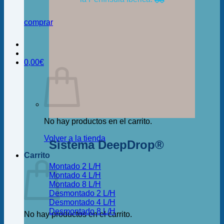
comprar
0,00
€
No hay productos en el carrito.
Volver a la tienda
Sistema DeepDrop®
Carrito
Montado 2 L/H
Montado 4 L/H
Montado 8 L/H
Desmontado 2 L/H
Desmontado 4 L/H
Desmontado 8 L/H
No hay productos en el carrito.