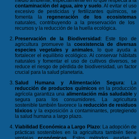
medio ambiente, especialmente en lo que respecta a la
contaminación del agua, aire y suelo
. Al evitar el uso
excesivo de pesticidas y fertilizantes químicos, se
fomenta la
regeneración de los ecosistemas
naturales, contribuyendo a la preservación de los
recursos y la reducción de la huella ecológica.
Preservación de la Biodiversidad
:
Este tipo de
agricultura promueve la
coexistencia de diversas
especies vegetales y animales
, lo que ayuda a
fortalecer el equilibrio ecológico. Al conservar hábitats
naturales y fomentar el uso de cultivos diversos, se
reduce el riesgo de pérdida de biodiversidad, un factor
crucial para la salud planetaria.
Salud Humana y Alimentación Segura
:
La
reducción de productos químicos
en la producción
agrícola garantiza una
alimentación más saludable
y
segura para los consumidores. La agricultura
sostenible también favorece la
reducción de residuos
tóxicos
y la exposición a contaminantes, protegiendo
la salud humana a largo plazo.
Viabilidad Económica a Largo Plazo
:
La adopción de
prácticas sostenibles en la agricultura también tiene
ventajas
económicas
. Estos métodos ayudan a