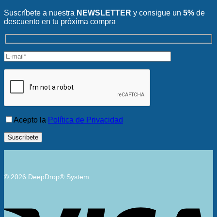
Suscríbete a nuestra
NEWSLETTER
y consigue un
5%
de
descuento en tu próxima compra
Acepto la
Política de Privacidad
© 2026 DeepDrop® System
V