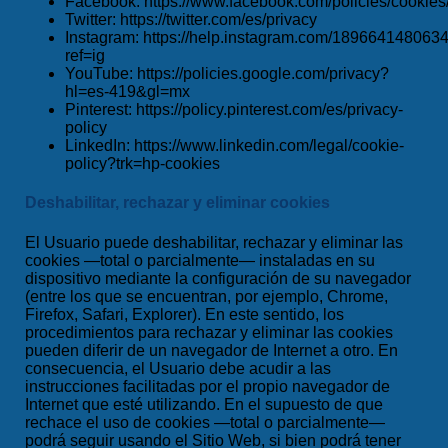
Facebook:
https://www.facebook.com/policies/cookies
Twitter:
https://twitter.com/es/privacy
Instagram:
https://help.instagram.com/189664148063
ref=ig
YouTube:
https://policies.google.com/privacy?
hl=es-419&gl=mx
Pinterest:
https://policy.pinterest.com/es/privacy-
policy
LinkedIn:
https://www.linkedin.com/legal/cookie-
policy?trk=hp-cookies
Deshabilitar, rechazar y eliminar cookies
El Usuario puede deshabilitar, rechazar y eliminar las
cookies —total o parcialmente— instaladas en su
dispositivo mediante la configuración de su navegador
(entre los que se encuentran, por ejemplo, Chrome,
Firefox, Safari, Explorer). En este sentido, los
procedimientos para rechazar y eliminar las cookies
pueden diferir de un navegador de Internet a otro. En
consecuencia, el Usuario debe acudir a las
instrucciones facilitadas por el propio navegador de
Internet que esté utilizando. En el supuesto de que
rechace el uso de cookies —total o parcialmente—
podrá seguir usando el Sitio Web, si bien podrá tener