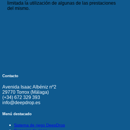
limitada la utilización de algunas de las prestaciones
del mismo.
Contacto
Avenida Isaac Albéniz nº2
29770 Torrox (Málaga)
(+34) 672 329 393
info@deepdrop.es
Menú destacado
Sistema de riego DeepDrop