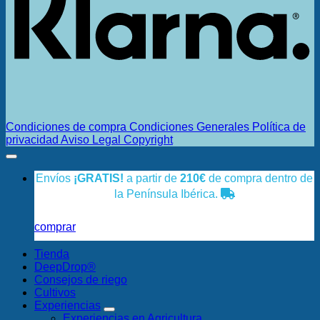
Condiciones de compra
Condiciones Generales
Política de
privacidad
Aviso Legal
Copyright
Envíos
¡GRATIS!
a partir de
210€
de compra dentro de
la Península Ibérica.
comprar
Tienda
DeepDrop®
Consejos de riego
Cultivos
Experiencias
Experiencias en Agricultura