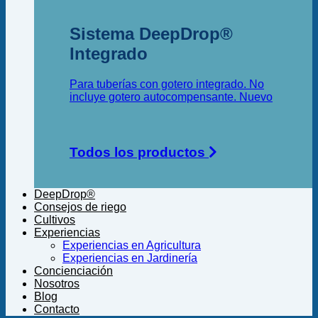
Sistema DeepDrop®
Integrado
Para tuberías con gotero integrado. No
incluye gotero autocompensante.
Todos los productos
DeepDrop®
Consejos de riego
Cultivos
Experiencias
Experiencias en Agricultura
Experiencias en Jardinería
Concienciación
Nosotros
Blog
Contacto