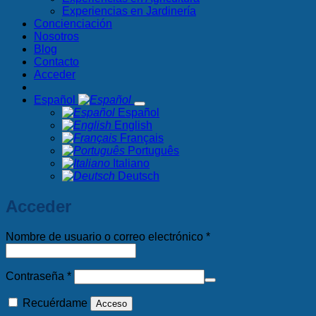
Experiencias en Jardinería
Concienciación
Nosotros
Blog
Contacto
Acceder
Español
Español
English
Français
Português
Italiano
Deutsch
Acceder
Obligatorio
Nombre de usuario o correo electrónico
*
Obligatorio
Contraseña
*
Recuérdame
Acceso