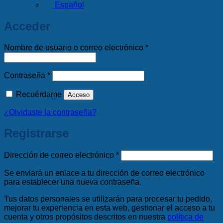
Español
Acceder
Obligatorio
Nombre de usuario o correo electrónico
*
Obligatorio
Contraseña
*
Recuérdame
Acceso
¿Olvidaste la contraseña?
Registrarse
Obligatorio
Dirección de correo electrónico
*
Se enviará un enlace a tu dirección de correo electrónico
para establecer una nueva contraseña.
Tus datos personales se utilizarán para procesar tu pedido,
mejorar tu experiencia en esta web, gestionar el acceso a tu
cuenta y otros propósitos descritos en nuestra
política de