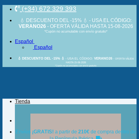
Saltar
(+34) 672 329 393
al
contenido
💧 DESCUENTO DEL -15% 💧 - USA EL CÓDIGO:
VERANO26
- OFERTA VÁLIDA HASTA 15-08-2026
*Cupón no acumulable con envío gratuito*
Español
Español
💧 DESCUENTO DEL -15% 💧
VERANO26
- USA EL CÓDIGO:
-
OFERTA VÁLIDA
HASTA 15-08-2026
*Cupón no acumulable con envío gratuito
Tienda
Envíos
¡GRATIS!
a partir de
210€
de compra dentro de
la Península Ibérica.