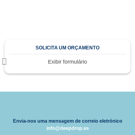
receberás um orçamento personalizado, sem
compromisso. Descobre como te podemos ajudar hoje
mesmo!
SOLICITA UM ORÇAMENTO
Exibir formulário
Envia-nos uma mensagem de correio eletrónico
info@deepdrop.es