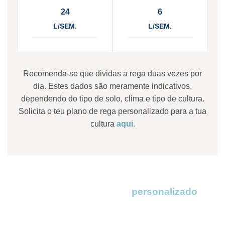
24
6
L/SEM.
L/SEM.
Recomenda-se que dividas a rega duas vezes por
dia. Estes dados são meramente indicativos,
dependendo do tipo de solo, clima e tipo de cultura.
Solicita o teu plano de rega personalizado para a tua
cultura
aqui.
Pede o teu orçamento
personalizado
Na DeepDrop adaptamo-nos às tuas necessidades.
Preenche o nosso formulário e em menos de 24 horas