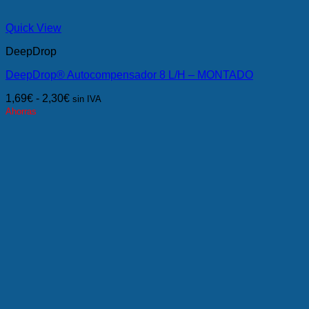
Quick View
DeepDrop
DeepDrop® Autocompensador 8 L/H – MONTADO
1,69
€
-
2,30
€
sin IVA
Ahorras