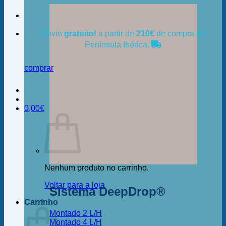
Envio
gratuito!
a partir de
210€
de compra na
Península Ibérica.
comprar
0,00
€
Nenhum produto no carrinho.
Voltar para a loja
Sistema DeepDrop®
Carrinho
Montado 2 L/H
Montado 4 L/H