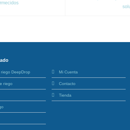
ormecidos
sol
cado
 riego DeepDrop
Mi Cuenta
e riego
Contacto
Tienda
go