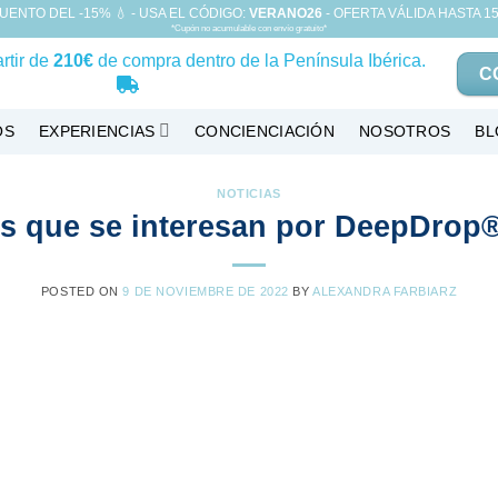
UENTO DEL -15% 💧 - USA EL CÓDIGO:
VERANO26
- OFERTA VÁLIDA HASTA 15
*Cupón no acumulable con envío gratuito*
rtir de
210€
de compra dentro de la Península Ibérica.
C
OS
EXPERIENCIAS
CONCIENCIACIÓN
NOSOTROS
BL
NOTICIAS
os que se interesan por DeepDro
POSTED ON
9 DE NOVIEMBRE DE 2022
BY
ALEXANDRA FARBIARZ