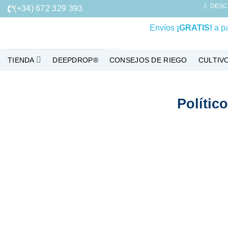
Saltar
💧 DESC
(+34) 672 329 393
al
Envíos
¡GRATIS!
a pa
contenido
TIENDA
DEEPDROP®
CONSEJOS DE RIEGO
CULTIV
Polític