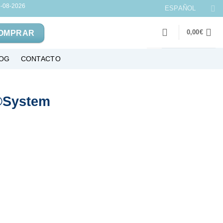
-08-2026
ESPAÑOL
0,00
€
OMPRAR
OG
CONTACTO
p®System