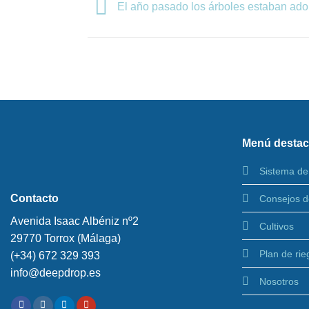
El año pasado los árboles estaban ad
Menú desta
Sistema de
Contacto
Consejos d
Avenida Isaac Albéniz nº2
Cultivos
29770 Torrox (Málaga)
Plan de rie
(+34) 672 329 393
info@deepdrop.es
Nosotros