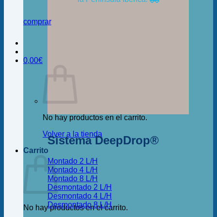
comprar
0,00
€
No hay productos en el carrito.
Volver a la tienda
Sistema DeepDrop®
Carrito
Montado 2 L/H
Montado 4 L/H
Montado 8 L/H
Desmontado 2 L/H
Desmontado 4 L/H
Desmontado 8 L/H
No hay productos en el carrito.