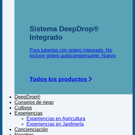
Sistema DeepDrop®
Integrado
Para tuberías con gotero integrado. No
incluye gotero autocompensante.
Todos los productos
DeepDrop®
Consejos de riego
Cultivos
Experiencias
Experiencias en Agricultura
Experiencias en Jardinería
Concienciación
Nosotros