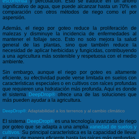
escorrentía
y percolación. Esto se traduce en un ahorro
significativo de agua, que puede alcanzar hasta un 70% en
comparación con otros métodos de riego como el por
aspersión.
Además, el riego por goteo reduce la proliferación de
malezas y disminuye la incidencia de enfermedades al
mantener el follaje seco. Esto no solo mejora la salud
general de las plantas, sino que también reduce la
necesidad de aplicar herbicidas y fungicidas, contribuyendo
a una agricultura más sostenible y respetuosa con el medio
ambiente.
Sin embargo, aunque el riego por goteo es altamente
eficiente, su efectividad puede verse limitada en suelos con
características especiales o en cultivos con raíces profundas
que requieren una hidratación más profunda. Aquí es donde
el sistema
DeepDrop®
ofrece una de las soluciones que
más pueden ayudar a la agricultura.
DeepDrop®:
Adaptabilidad a los terrenos y al cambio climático
El sistema
DeepDrop®
es una tecnología avanzada de riego
por goteo que se adapta a una amplia
variedad de suelos y
cultivos
.
Su principal característica es la capacidad de llevar
el agua de manera eficiente hasta las raíces más profundas,