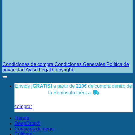
Condiciones de compra
Condiciones Generales
Política de
privacidad
Aviso Legal
Copyright
Envíos
¡GRATIS!
a partir de
210€
de compra dentro de
la Península Ibérica.
comprar
Tienda
DeepDrop®
Consejos de riego
Cultivos