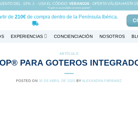
UENTO DEL -15% 💧 - USA EL CÓDIGO:
VERANO26
- OFERTA VÁLIDA HASTA 15
*Cupón no acumulable con envío gratuito*
rtir de
210€
de compra dentro de la Península Ibérica.
C
OS
EXPERIENCIAS
CONCIENCIACIÓN
NOSOTROS
BL
ARTÍCULO
OP® PARA GOTEROS INTEGRADO
POSTED ON
30 DE ABRIL DE 2025
BY
ALEXANDRA FARBIARZ