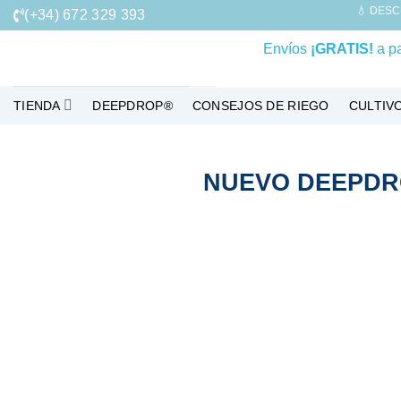
Saltar
💧 DESC
(+34) 672 329 393
al
Envíos
¡GRATIS!
a pa
contenido
TIENDA
DEEPDROP®
CONSEJOS DE RIEGO
CULTIV
NUEVO DEEPDR