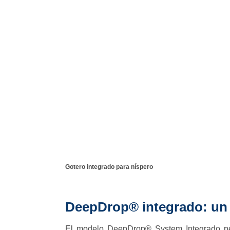
Gotero integrado para níspero
DeepDrop® integrado: un
El modelo DeepDrop® System Integrado pen