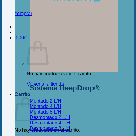
comprar
0,00
€
No hay productos en el carrito.
Volver a la tienda
Sistema DeepDrop®
Carrito
Montado 2 L/H
Montado 4 L/H
Montado 8 L/H
Desmontado 2 L/H
Desmontado 4 L/H
Desmontado 8 L/H
No hay productos en el carrito.