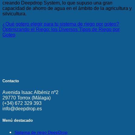
creando Deepdrop System, lo que supuso una gran
capacidad de ahorro de agua en el ámbito de la agricultura y
silvicultura.
¿Qué gotero elegir para tu sistema de riego por goteo?
Optimizando el Riego: los Diversos Tipos de Riego por
Goteo
Contacto
Avenida Isaac Albéniz nº2
29770 Torrox (Málaga)
(+34) 672 329 393
info@deepdrop.es
Menú destacado
Sistema de riego DeepDrop