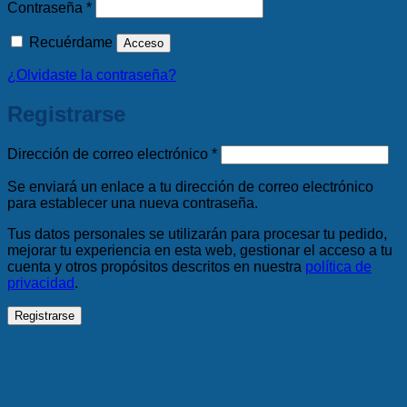
Obligatorio
Contraseña
*
Recuérdame
Acceso
¿Olvidaste la contraseña?
Registrarse
Obligatorio
Dirección de correo electrónico
*
Se enviará un enlace a tu dirección de correo electrónico
para establecer una nueva contraseña.
Tus datos personales se utilizarán para procesar tu pedido,
mejorar tu experiencia en esta web, gestionar el acceso a tu
cuenta y otros propósitos descritos en nuestra
política de
privacidad
.
Registrarse