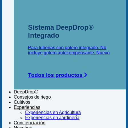
Sistema DeepDrop®
Integrado
Para tuberías con gotero integrado. No
incluye gotero autocompensante.
Todos los productos
DeepDrop®
Consejos de riego
Cultivos
Experiencias
Experiencias en Agricultura
Experiencias en Jardinería
Concienciación
Nosotros