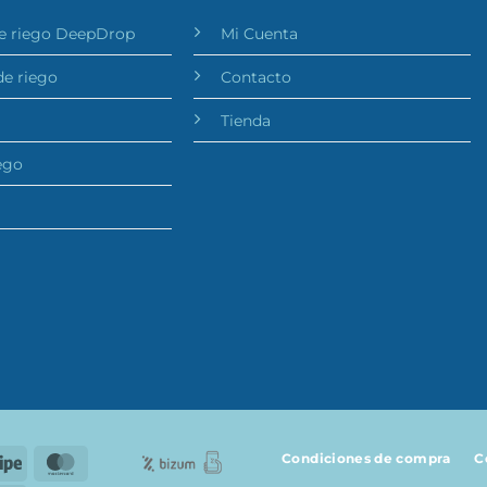
e riego DeepDrop
Mi Cuenta
de riego
Contacto
Tienda
ego
Condiciones de compra
C
Stripe
MasterCard