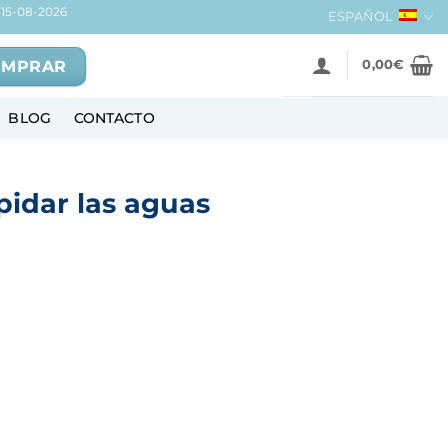
15-08-2026
ESPAÑOL
OMPRAR
0,00
€
BLOG
CONTACTO
apidar las aguas