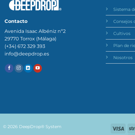
Sistema d
Contacto
Consejos 
Avenida Isaac Albéniz nº2
Cultivos
29770 Torrox (Málaga)
Plan de ri
(+34) 672 329 393
info@deepdrop.es
Nosotros
© 2026 DeepDrop® System
Visa