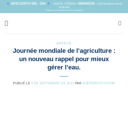
Passer
DESCUENTO DEL -15%
VERANO26
- USA EL CÓDIGO:
-
OFERTA VÁLIDA HASTA
15-08-2026
au
*Cupón no acumulable con envío gratuito
contenu
ARTICLE
Journée mondiale de l’agriculture :
un nouveau rappel pour mieux
gérer l’eau.
PUBLIÉ LE
9 DE SEPTEMBRE DE 2022
PAR
DEEPDROPSYSTEM