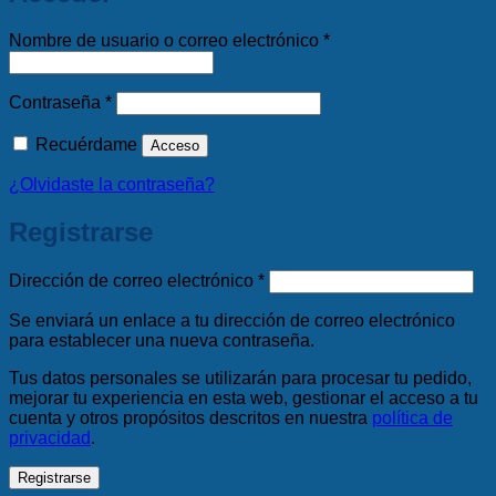
Obligatorio
Nombre de usuario o correo electrónico
*
Obligatorio
Contraseña
*
Recuérdame
Acceso
¿Olvidaste la contraseña?
Registrarse
Obligatorio
Dirección de correo electrónico
*
Se enviará un enlace a tu dirección de correo electrónico
para establecer una nueva contraseña.
Tus datos personales se utilizarán para procesar tu pedido,
mejorar tu experiencia en esta web, gestionar el acceso a tu
cuenta y otros propósitos descritos en nuestra
política de
privacidad
.
Registrarse