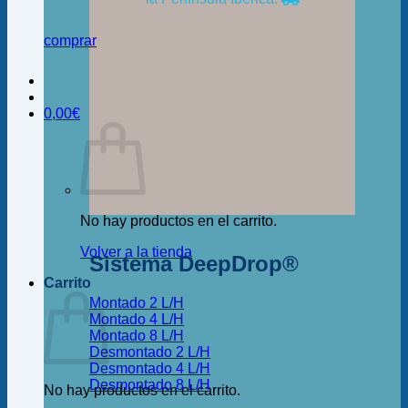
comprar
0,00
€
No hay productos en el carrito.
Volver a la tienda
Sistema DeepDrop®
Carrito
Montado 2 L/H
Montado 4 L/H
Montado 8 L/H
Desmontado 2 L/H
Desmontado 4 L/H
Desmontado 8 L/H
No hay productos en el carrito.