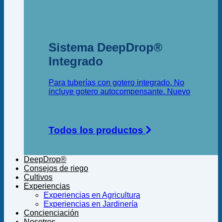
Sistema DeepDrop®
Integrado
Para tuberías con gotero integrado. No
incluye gotero autocompensante.
Todos los productos
DeepDrop®
Consejos de riego
Cultivos
Experiencias
Experiencias en Agricultura
Experiencias en Jardinería
Concienciación
Nosotros