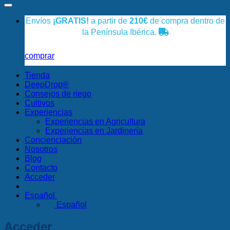
Envíos
¡GRATIS!
a partir de
210€
de compra dentro de
la Península Ibérica.
comprar
Tienda
DeepDrop®
Consejos de riego
Cultivos
Experiencias
Experiencias en Agricultura
Experiencias en Jardinería
Concienciación
Nosotros
Blog
Contacto
Acceder
Español
Español
Acceder